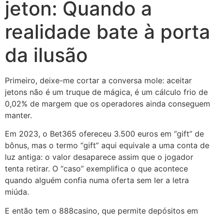
jeton: Quando a
realidade bate à porta
da ilusão
Primeiro, deixe-me cortar a conversa mole: aceitar
jetons não é um truque de mágica, é um cálculo frio de
0,02% de margem que os operadores ainda conseguem
manter.
Em 2023, o Bet365 ofereceu 3.500 euros em “gift” de
bônus, mas o termo “gift” aqui equivale a uma conta de
luz antiga: o valor desaparece assim que o jogador
tenta retirar. O “caso” exemplifica o que acontece
quando alguém confia numa oferta sem ler a letra
miúda.
E então tem o 888casino, que permite depósitos em