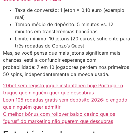
Taxa de conversão: 1 jeton = 0,10 euro (exemplo
real)
Tempo médio de depósito: 5 minutos vs. 12
minutos em transferências bancárias
Limite mínimo: 10 jetons (20 euros), suficiente para
três rodadas de Gonzo’s Quest
Mas, se você pensa que mais jetons significam mais
chances, está a confundir esperança com
probabilidade: 7 em 10 jogadores perdem nos primeiros
50 spins, independentemente da moeda usada.
20bet sem registo jogue instantâneo hoje Portugal: o
truque que ninguém quer que descubras
Leon 105 rodadas grátis sem depósito 2026: o engodo
que ninguém quer admitir
O melhor bónus com rollover baixo casino que os
“gurus” do marketing não querem que descubras