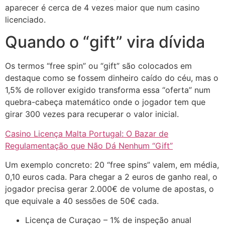
aparecer é cerca de 4 vezes maior que num casino
licenciado.
Quando o “gift” vira dívida
Os termos “free spin” ou “gift” são colocados em
destaque como se fossem dinheiro caído do céu, mas o
1,5% de rollover exigido transforma essa “oferta” num
quebra-cabeça matemático onde o jogador tem que
girar 300 vezes para recuperar o valor inicial.
Casino Licença Malta Portugal: O Bazar de
Regulamentação que Não Dá Nenhum “Gift”
Um exemplo concreto: 20 “free spins” valem, em média,
0,10 euros cada. Para chegar a 2 euros de ganho real, o
jogador precisa gerar 2.000€ de volume de apostas, o
que equivale a 40 sessões de 50€ cada.
Licença de Curaçao – 1% de inspeção anual