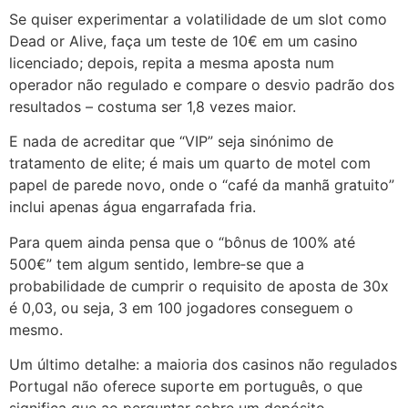
Se quiser experimentar a volatilidade de um slot como
Dead or Alive, faça um teste de 10€ em um casino
licenciado; depois, repita a mesma aposta num
operador não regulado e compare o desvio padrão dos
resultados – costuma ser 1,8 vezes maior.
E nada de acreditar que “VIP” seja sinónimo de
tratamento de elite; é mais um quarto de motel com
papel de parede novo, onde o “café da manhã gratuito”
inclui apenas água engarrafada fria.
Para quem ainda pensa que o “bônus de 100% até
500€” tem algum sentido, lembre‑se que a
probabilidade de cumprir o requisito de aposta de 30x
é 0,03, ou seja, 3 em 100 jogadores conseguem o
mesmo.
Um último detalhe: a maioria dos casinos não regulados
Portugal não oferece suporte em português, o que