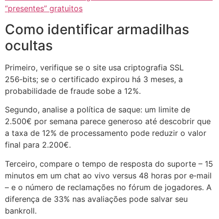
“presentes” gratuitos
Como identificar armadilhas
ocultas
Primeiro, verifique se o site usa criptografia SSL
256‑bits; se o certificado expirou há 3 meses, a
probabilidade de fraude sobe a 12%.
Segundo, analise a política de saque: um limite de
2.500€ por semana parece generoso até descobrir que
a taxa de 12% de processamento pode reduzir o valor
final para 2.200€.
Terceiro, compare o tempo de resposta do suporte – 15
minutos em um chat ao vivo versus 48 horas por e‑mail
– e o número de reclamações no fórum de jogadores. A
diferença de 33% nas avaliações pode salvar seu
bankroll.