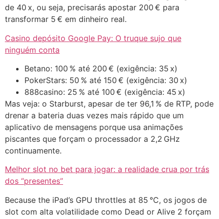
de 40 x, ou seja, precisarás apostar 200 € para
transformar 5 € em dinheiro real.
Casino depósito Google Pay: O truque sujo que
ninguém conta
Betano: 100 % até 200 € (exigência: 35 x)
PokerStars: 50 % até 150 € (exigência: 30 x)
888casino: 25 % até 100 € (exigência: 45 x)
Mas veja: o Starburst, apesar de ter 96,1 % de RTP, pode
drenar a bateria duas vezes mais rápido que um
aplicativo de mensagens porque usa animações
piscantes que forçam o processador a 2,2 GHz
continuamente.
Melhor slot no bet para jogar: a realidade crua por trás
dos “presentes”
Because the iPad’s GPU throttles at 85 °C, os jogos de
slot com alta volatilidade como Dead or Alive 2 forçam