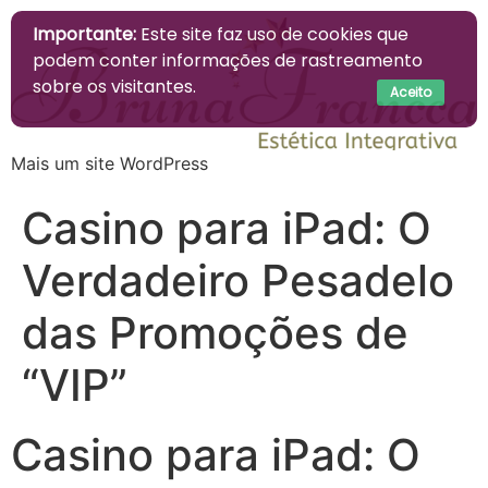
Importante:
Este site faz uso de cookies que
podem conter informações de rastreamento
sobre os visitantes.
Aceito
Mais um site WordPress
Casino para iPad: O
Verdadeiro Pesadelo
das Promoções de
“VIP”
Casino para iPad: O