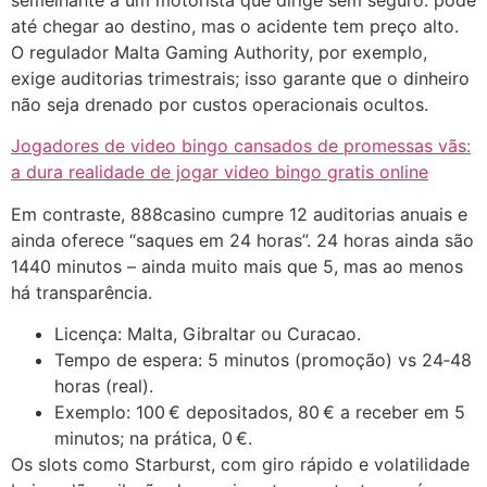
até chegar ao destino, mas o acidente tem preço alto.
O regulador Malta Gaming Authority, por exemplo,
exige auditorias trimestrais; isso garante que o dinheiro
não seja drenado por custos operacionais ocultos.
Jogadores de video bingo cansados de promessas vãs:
a dura realidade de jogar video bingo gratis online
Em contraste, 888casino cumpre 12 auditorias anuais e
ainda oferece “saques em 24 horas”. 24 horas ainda são
1440 minutos – ainda muito mais que 5, mas ao menos
há transparência.
Licença: Malta, Gibraltar ou Curacao.
Tempo de espera: 5 minutos (promoção) vs 24‑48
horas (real).
Exemplo: 100 € depositados, 80 € a receber em 5
minutos; na prática, 0 €.
Os slots como Starburst, com giro rápido e volatilidade