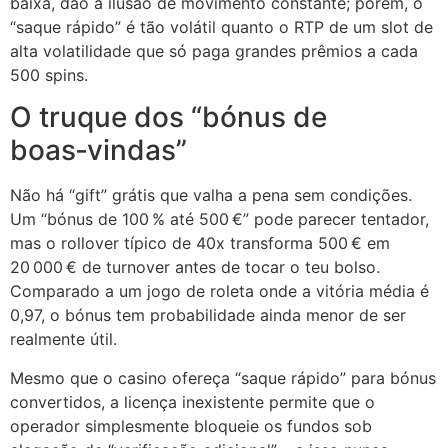
baixa, dão a ilusão de movimento constante; porém, o
“saque rápido” é tão volátil quanto o RTP de um slot de
alta volatilidade que só paga grandes prêmios a cada
500 spins.
O truque dos “bónus de
boas‑vindas”
Não há “gift” grátis que valha a pena sem condições.
Um “bónus de 100 % até 500 €” pode parecer tentador,
mas o rollover típico de 40x transforma 500 € em
20 000 € de turnover antes de tocar o teu bolso.
Comparado a um jogo de roleta onde a vitória média é
0,97, o bónus tem probabilidade ainda menor de ser
realmente útil.
Mesmo que o casino ofereça “saque rápido” para bónus
convertidos, a licença inexistente permite que o
operador simplesmente bloqueie os fundos sob