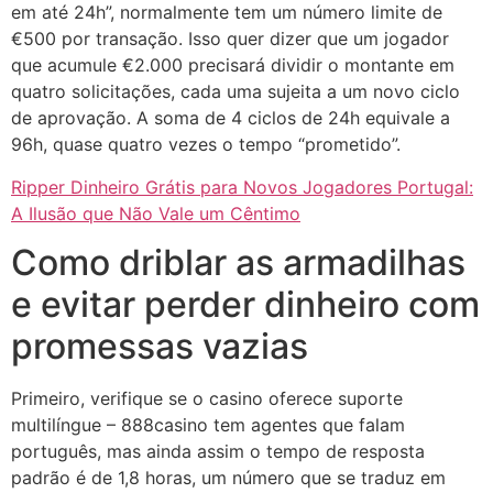
em até 24h”, normalmente tem um número limite de
€500 por transação. Isso quer dizer que um jogador
que acumule €2.000 precisará dividir o montante em
quatro solicitações, cada uma sujeita a um novo ciclo
de aprovação. A soma de 4 ciclos de 24h equivale a
96h, quase quatro vezes o tempo “prometido”.
Ripper Dinheiro Grátis para Novos Jogadores Portugal:
A Ilusão que Não Vale um Cêntimo
Como driblar as armadilhas
e evitar perder dinheiro com
promessas vazias
Primeiro, verifique se o casino oferece suporte
multilíngue – 888casino tem agentes que falam
português, mas ainda assim o tempo de resposta
padrão é de 1,8 horas, um número que se traduz em