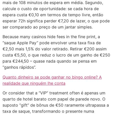
mais de 108 minutos de espera em média. Segundo,
calcule o custo de oportunidade: se cada hora de
espera custa €0,10 em termos de tempo livre, então
esperar 72h significa perder €7,20 de lazer, o que pode
ser comparado ao preço de um jantar simples.
Because many casinos hide fees in the fine print, a
“saque Apple Pay” pode envolver uma taxa fixa de
€2,50 mais 1,5% do valor retirado. Retirar €200 assim
custa €5,50, o que reduz o lucro de um ganho de €250
para €244,50 – quase nada quando se pensa em
“ganhos rápidos”.
Quanto dinheiro se pode ganhar no bingo online? A
realidade que ninguém lhe conta
Or consider that a “VIP” treatment often é apenas um
quarto de hotel barato com papel de parede novo. O
suposto “gift” de bônus de €50 raramente ultrapassa a
taxa de saque, transformando o presente numa