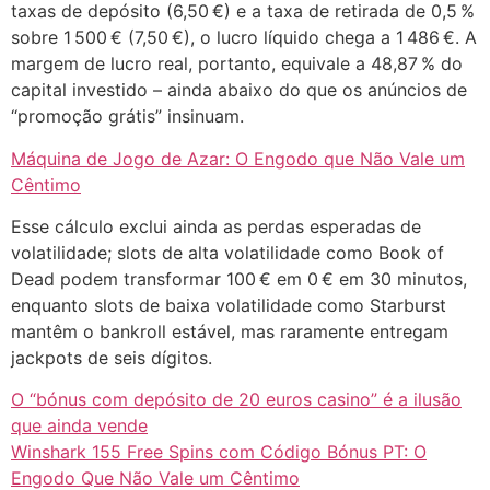
taxas de depósito (6,50 €) e a taxa de retirada de 0,5 %
sobre 1 500 € (7,50 €), o lucro líquido chega a 1 486 €. A
margem de lucro real, portanto, equivale a 48,87 % do
capital investido – ainda abaixo do que os anúncios de
“promoção grátis” insinuam.
Máquina de Jogo de Azar: O Engodo que Não Vale um
Cêntimo
Esse cálculo exclui ainda as perdas esperadas de
volatilidade; slots de alta volatilidade como Book of
Dead podem transformar 100 € em 0 € em 30 minutos,
enquanto slots de baixa volatilidade como Starburst
mantêm o bankroll estável, mas raramente entregam
jackpots de seis dígitos.
O “bónus com depósito de 20 euros casino” é a ilusão
que ainda vende
Winshark 155 Free Spins com Código Bónus PT: O
Engodo Que Não Vale um Cêntimo