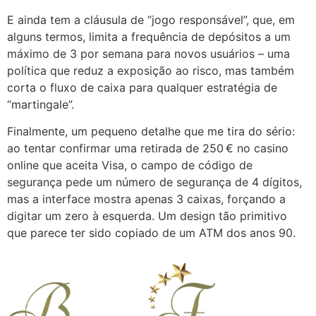
E ainda tem a cláusula de “jogo responsável”, que, em
alguns termos, limita a frequência de depósitos a um
máximo de 3 por semana para novos usuários – uma
política que reduz a exposição ao risco, mas também
corta o fluxo de caixa para qualquer estratégia de
“martingale”.
Finalmente, um pequeno detalhe que me tira do sério:
ao tentar confirmar uma retirada de 250 € no casino
online que aceita Visa, o campo de código de
segurança pede um número de segurança de 4 dígitos,
mas a interface mostra apenas 3 caixas, forçando a
digitar um zero à esquerda. Um design tão primitivo
que parece ter sido copiado de um ATM dos anos 90.