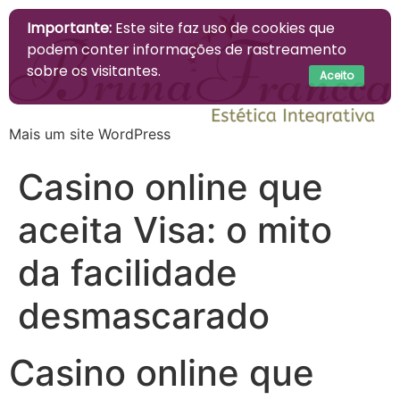
Importante:
Este site faz uso de cookies que
podem conter informações de rastreamento
sobre os visitantes.
Aceito
Mais um site WordPress
Casino online que
aceita Visa: o mito
da facilidade
desmascarado
Casino online que