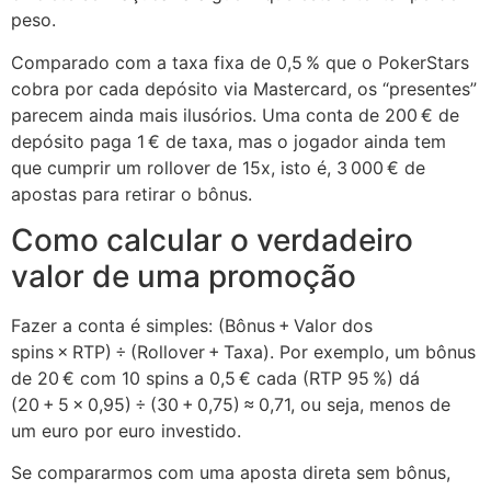
peso.
Comparado com a taxa fixa de 0,5 % que o PokerStars
cobra por cada depósito via Mastercard, os “presentes”
parecem ainda mais ilusórios. Uma conta de 200 € de
depósito paga 1 € de taxa, mas o jogador ainda tem
que cumprir um rollover de 15x, isto é, 3 000 € de
apostas para retirar o bônus.
Como calcular o verdadeiro
valor de uma promoção
Fazer a conta é simples: (Bônus + Valor dos
spins × RTP) ÷ (Rollover + Taxa). Por exemplo, um bônus
de 20 € com 10 spins a 0,5 € cada (RTP 95 %) dá
(20 + 5 × 0,95) ÷ (30 + 0,75) ≈ 0,71, ou seja, menos de
um euro por euro investido.
Se compararmos com uma aposta direta sem bônus,