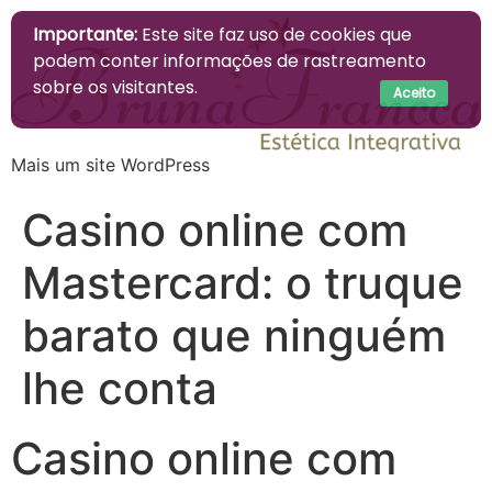
Importante:
Este site faz uso de cookies que
podem conter informações de rastreamento
sobre os visitantes.
Aceito
Mais um site WordPress
Casino online com
Mastercard: o truque
barato que ninguém
lhe conta
Casino online com