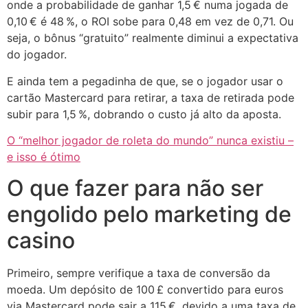
onde a probabilidade de ganhar 1,5 € numa jogada de
0,10 € é 48 %, o ROI sobe para 0,48 em vez de 0,71. Ou
seja, o bônus “gratuito” realmente diminui a expectativa
do jogador.
E ainda tem a pegadinha de que, se o jogador usar o
cartão Mastercard para retirar, a taxa de retirada pode
subir para 1,5 %, dobrando o custo já alto da aposta.
O “melhor jogador de roleta do mundo” nunca existiu –
e isso é ótimo
O que fazer para não ser
engolido pelo marketing de
casino
Primeiro, sempre verifique a taxa de conversão da
moeda. Um depósito de 100 £ convertido para euros
via Mastercard pode sair a 115 €, devido a uma taxa de