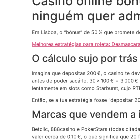
Casino online bó
ninguém quer adm
Em Lisboa, o “bónus” de 50 % que promete d
Melhores estratégias para roleta: Desmascara
O cálculo sujo por trás
Imagina que depositas 200 €, o casino te dev
antes de poder sacá‑lo. 30 × 100 € = 3 000 € 
lentamente em slots como Starburst, cujo RT
Então, se a tua estratégia fosse “depositar 
Marcas que vendem a i
Betclic, 888casino e PokerStars (todas citad
valer cerca de 0,10 €, o que significa que 20