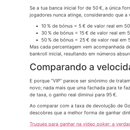
Se a tua banca inicial for de 50 €, a única 
jogadores nunca atinge, considerando que a v
10 % de bónus = 5 € de valor real em 50
30 % de bónus = 15 € de valor real em 5
50 % de bónus = 25 € de valor real em 
Mas cada percentagem vem acompanhada de req
bankroll inicial, resultando em números absu
Comparando a velocida
E porque “VIP” parece ser sinónimo de trata
novo; nada mais que uma fachada para te faz
de taxa, o ganho real diminui para 95 €.
Ao comparar com a taxa de devolução de Gon
descobres que a melhor forma de ganhar dinh
Truques para ganhar na video poker: a verd