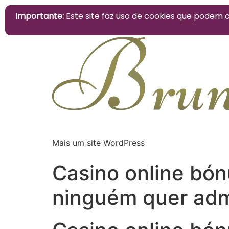
Importante:
Este site faz uso de cookies que podem 
Mais um site WordPress
Casino online bó
ninguém quer adm