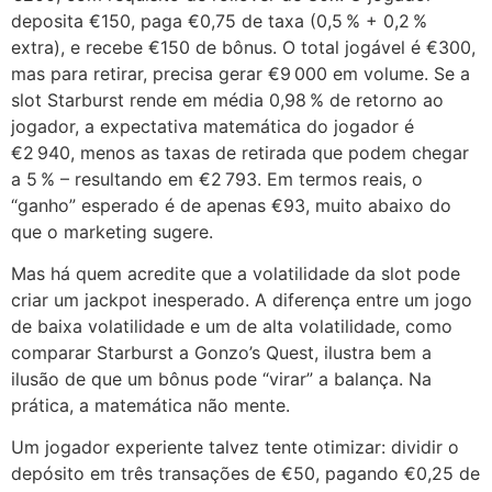
deposita €150, paga €0,75 de taxa (0,5 % + 0,2 %
extra), e recebe €150 de bônus. O total jogável é €300,
mas para retirar, precisa gerar €9 000 em volume. Se a
slot Starburst rende em média 0,98 % de retorno ao
jogador, a expectativa matemática do jogador é
€2 940, menos as taxas de retirada que podem chegar
a 5 % – resultando em €2 793. Em termos reais, o
“ganho” esperado é de apenas €93, muito abaixo do
que o marketing sugere.
Mas há quem acredite que a volatilidade da slot pode
criar um jackpot inesperado. A diferença entre um jogo
de baixa volatilidade e um de alta volatilidade, como
comparar Starburst a Gonzo’s Quest, ilustra bem a
ilusão de que um bônus pode “virar” a balança. Na
prática, a matemática não mente.
Um jogador experiente talvez tente otimizar: dividir o
depósito em três transações de €50, pagando €0,25 de