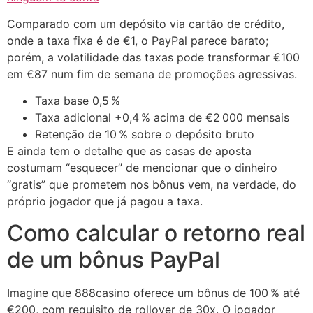
Comparado com um depósito via cartão de crédito,
onde a taxa fixa é de €1, o PayPal parece barato;
porém, a volatilidade das taxas pode transformar €100
em €87 num fim de semana de promoções agressivas.
Taxa base 0,5 %
Taxa adicional +0,4 % acima de €2 000 mensais
Retenção de 10 % sobre o depósito bruto
E ainda tem o detalhe que as casas de aposta
costumam “esquecer” de mencionar que o dinheiro
“gratis” que prometem nos bônus vem, na verdade, do
próprio jogador que já pagou a taxa.
Como calcular o retorno real
de um bônus PayPal
Imagine que 888casino oferece um bônus de 100 % até
€200, com requisito de rollover de 30x. O jogador