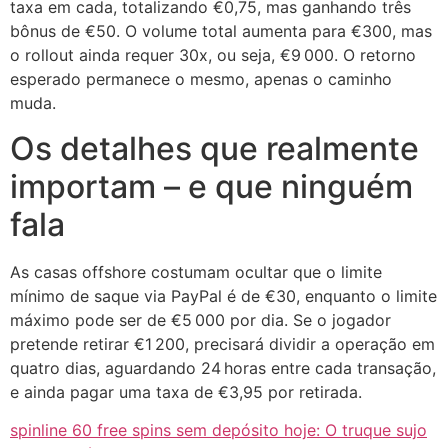
taxa em cada, totalizando €0,75, mas ganhando três
bônus de €50. O volume total aumenta para €300, mas
o rollout ainda requer 30x, ou seja, €9 000. O retorno
esperado permanece o mesmo, apenas o caminho
muda.
Os detalhes que realmente
importam – e que ninguém
fala
As casas offshore costumam ocultar que o limite
mínimo de saque via PayPal é de €30, enquanto o limite
máximo pode ser de €5 000 por dia. Se o jogador
pretende retirar €1 200, precisará dividir a operação em
quatro dias, aguardando 24 horas entre cada transação,
e ainda pagar uma taxa de €3,95 por retirada.
spinline 60 free spins sem depósito hoje: O truque sujo