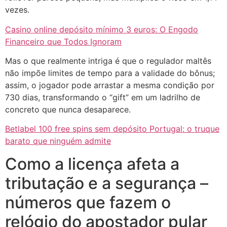
vezes.
Casino online depósito mínimo 3 euros: O Engodo
Financeiro que Todos Ignoram
Mas o que realmente intriga é que o regulador maltês
não impõe limites de tempo para a validade do bônus;
assim, o jogador pode arrastar a mesma condição por
730 dias, transformando o “gift” em um ladrilho de
concreto que nunca desaparece.
Betlabel 100 free spins sem depósito Portugal: o truque
barato que ninguém admite
Como a licença afeta a
tributação e a segurança –
números que fazem o
relógio do apostador pular