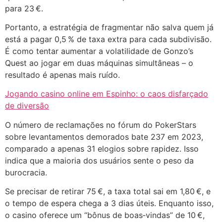
para 23 €.
Portanto, a estratégia de fragmentar não salva quem já
está a pagar 0,5 % de taxa extra para cada subdivisão.
É como tentar aumentar a volatilidade de Gonzo’s
Quest ao jogar em duas máquinas simultâneas – o
resultado é apenas mais ruído.
Jogando casino online em Espinho: o caos disfarçado
de diversão
O número de reclamações no fórum do PokerStars
sobre levantamentos demorados bate 237 em 2023,
comparado a apenas 31 elogios sobre rapidez. Isso
indica que a maioria dos usuários sente o peso da
burocracia.
Se precisar de retirar 75 €, a taxa total sai em 1,80 €, e
o tempo de espera chega a 3 dias úteis. Enquanto isso,
o casino oferece um “bônus de boas‑vindas” de 10 €,