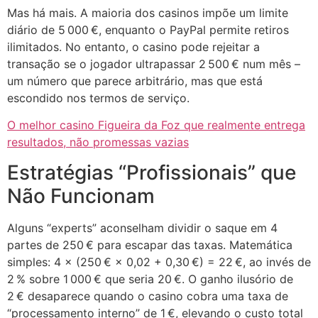
Mas há mais. A maioria dos casinos impõe um limite
diário de 5 000 €, enquanto o PayPal permite retiros
ilimitados. No entanto, o casino pode rejeitar a
transação se o jogador ultrapassar 2 500 € num mês –
um número que parece arbitrário, mas que está
escondido nos termos de serviço.
O melhor casino Figueira da Foz que realmente entrega
resultados, não promessas vazias
Estratégias “Profissionais” que
Não Funcionam
Alguns “experts” aconselham dividir o saque em 4
partes de 250 € para escapar das taxas. Matemática
simples: 4 × (250 € × 0,02 + 0,30 €) = 22 €, ao invés de
2 % sobre 1 000 € que seria 20 €. O ganho ilusório de
2 € desaparece quando o casino cobra uma taxa de
“processamento interno” de 1 €, elevando o custo total