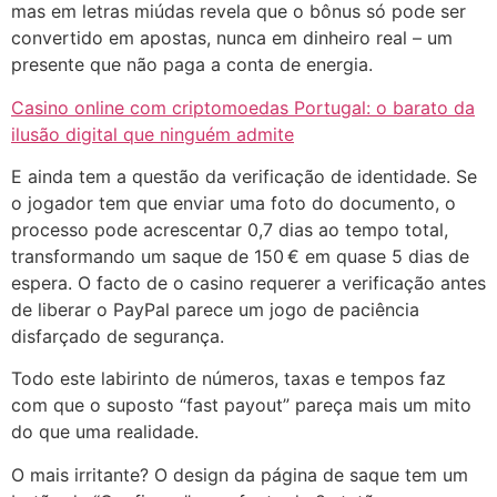
mas em letras miúdas revela que o bônus só pode ser
convertido em apostas, nunca em dinheiro real – um
presente que não paga a conta de energia.
Casino online com criptomoedas Portugal: o barato da
ilusão digital que ninguém admite
E ainda tem a questão da verificação de identidade. Se
o jogador tem que enviar uma foto do documento, o
processo pode acrescentar 0,7 dias ao tempo total,
transformando um saque de 150 € em quase 5 dias de
espera. O facto de o casino requerer a verificação antes
de liberar o PayPal parece um jogo de paciência
disfarçado de segurança.
Todo este labirinto de números, taxas e tempos faz
com que o suposto “fast payout” pareça mais um mito
do que uma realidade.
O mais irritante? O design da página de saque tem um