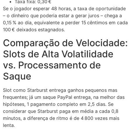
Taxa fixa: 0,30 €
Se o jogador esperar 48 horas, a taxa de oportunidade
– o dinheiro que poderia estar a gerar juros – chega a
0,15 % ao dia, equivalente a perder 15 cêntimos em cada
100 € deixados estagnados.
Comparação de Velocidade:
Slots de Alta Volatilidade
vs. Processamento de
Saque
Slot como Starburst entrega ganhos pequenos mas
frequentes; já um saque PayPal entrega, na melhor das
hipóteses, 1 pagamento completo em 2,5 dias. Se
considerar que Starburst paga em média a cada 0,8
minutos, a diferença de ritmo é de 4 800 vezes mais
lenta.