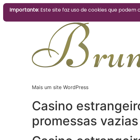
Importante:
Este site faz uso de cookies que podem 
Mais um site WordPress
Casino estrangeiro
promessas vazias