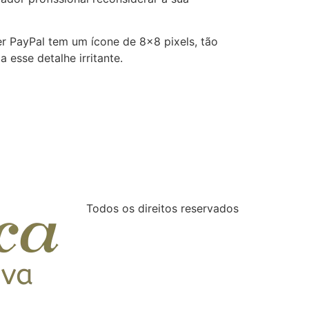
er PayPal tem um ícone de 8×8 pixels, tão
 esse detalhe irritante.
Todos os direitos reservados