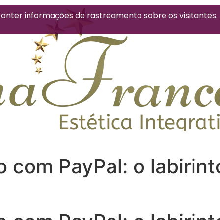
conter informações de rastreamento sobre os visitantes.
 com PayPal: o labirint