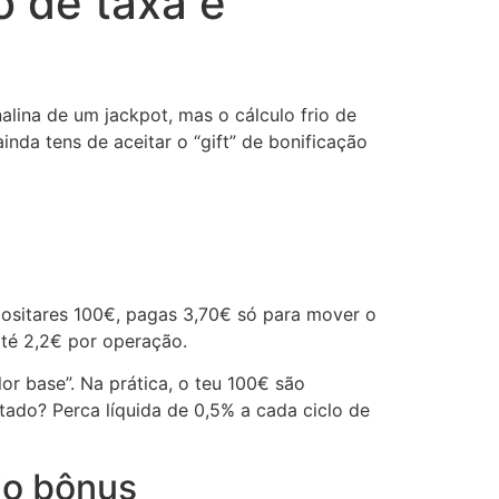
o de taxa e
alina de um jackpot, mas o cálculo frio de
nda tens de aceitar o “gift” de bonificação
positares 100€, pagas 3,70€ só para mover o
até 2,2€ por operação.
r base”. Na prática, o teu 100€ são
tado? Perca líquida de 0,5% a cada ciclo de
io bônus