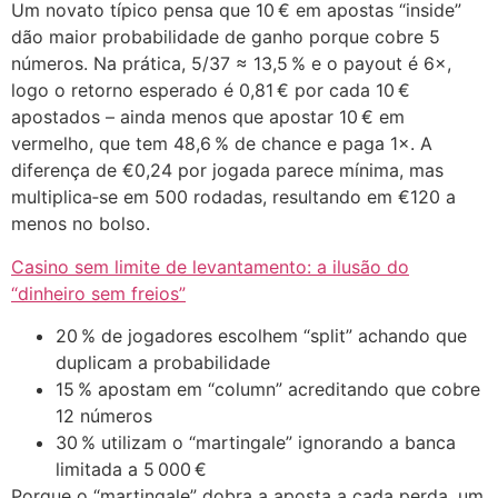
Um novato típico pensa que 10 € em apostas “inside”
dão maior probabilidade de ganho porque cobre 5
números. Na prática, 5/37 ≈ 13,5 % e o payout é 6×,
logo o retorno esperado é 0,81 € por cada 10 €
apostados – ainda menos que apostar 10 € em
vermelho, que tem 48,6 % de chance e paga 1×. A
diferença de €0,24 por jogada parece mínima, mas
multiplica‑se em 500 rodadas, resultando em €120 a
menos no bolso.
Casino sem limite de levantamento: a ilusão do
“dinheiro sem freios”
20 % de jogadores escolhem “split” achando que
duplicam a probabilidade
15 % apostam em “column” acreditando que cobre
12 números
30 % utilizam o “martingale” ignorando a banca
limitada a 5 000 €
Porque o “martingale” dobra a aposta a cada perda, um