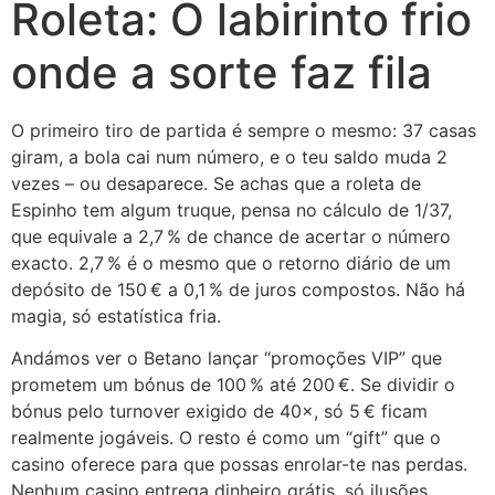
Roleta: O labirinto frio
onde a sorte faz fila
O primeiro tiro de partida é sempre o mesmo: 37 casas
giram, a bola cai num número, e o teu saldo muda 2
vezes – ou desaparece. Se achas que a roleta de
Espinho tem algum truque, pensa no cálculo de 1/37,
que equivale a 2,7 % de chance de acertar o número
exacto. 2,7 % é o mesmo que o retorno diário de um
depósito de 150 € a 0,1 % de juros compostos. Não há
magia, só estatística fria.
Andámos ver o Betano lançar “promoções VIP” que
prometem um bónus de 100 % até 200 €. Se dividir o
bónus pelo turnover exigido de 40×, só 5 € ficam
realmente jogáveis. O resto é como um “gift” que o
casino oferece para que possas enrolar-te nas perdas.
Nenhum casino entrega dinheiro grátis, só ilusões