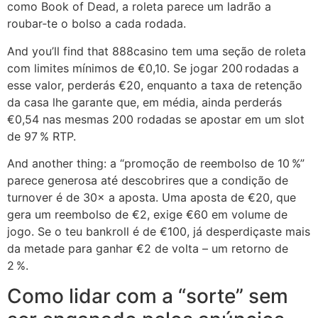
como Book of Dead, a roleta parece um ladrão a
roubar‑te o bolso a cada rodada.
And you’ll find that 888casino tem uma seção de roleta
com limites mínimos de €0,10. Se jogar 200 rodadas a
esse valor, perderás €20, enquanto a taxa de retenção
da casa lhe garante que, em média, ainda perderás
€0,54 nas mesmas 200 rodadas se apostar em um slot
de 97 % RTP.
And another thing: a “promoção de reembolso de 10 %”
parece generosa até descobrires que a condição de
turnover é de 30× a aposta. Uma aposta de €20, que
gera um reembolso de €2, exige €60 em volume de
jogo. Se o teu bankroll é de €100, já desperdiçaste mais
da metade para ganhar €2 de volta – um retorno de
2 %.
Como lidar com a “sorte” sem