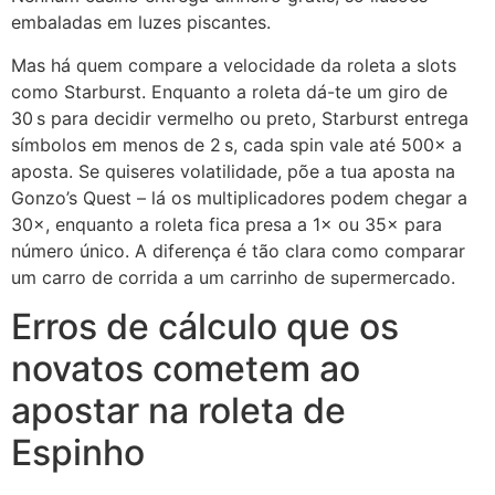
embaladas em luzes piscantes.
Mas há quem compare a velocidade da roleta a slots
como Starburst. Enquanto a roleta dá-te um giro de
30 s para decidir vermelho ou preto, Starburst entrega
símbolos em menos de 2 s, cada spin vale até 500× a
aposta. Se quiseres volatilidade, põe a tua aposta na
Gonzo’s Quest – lá os multiplicadores podem chegar a
30×, enquanto a roleta fica presa a 1× ou 35× para
número único. A diferença é tão clara como comparar
um carro de corrida a um carrinho de supermercado.
Erros de cálculo que os
novatos cometem ao
apostar na roleta de
Espinho