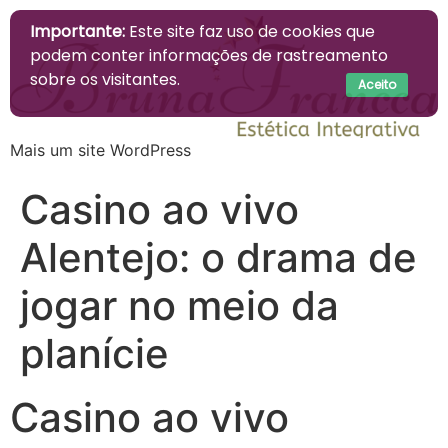
Importante:
Este site faz uso de cookies que
podem conter informações de rastreamento
sobre os visitantes.
Aceito
Mais um site WordPress
Casino ao vivo
Alentejo: o drama de
jogar no meio da
planície
Casino ao vivo