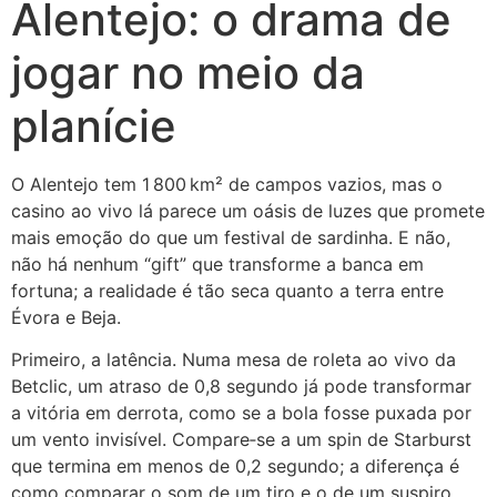
Alentejo: o drama de
jogar no meio da
planície
O Alentejo tem 1 800 km² de campos vazios, mas o
casino ao vivo lá parece um oásis de luzes que promete
mais emoção do que um festival de sardinha. E não,
não há nenhum “gift” que transforme a banca em
fortuna; a realidade é tão seca quanto a terra entre
Évora e Beja.
Primeiro, a latência. Numa mesa de roleta ao vivo da
Betclic, um atraso de 0,8 segundo já pode transformar
a vitória em derrota, como se a bola fosse puxada por
um vento invisível. Compare‑se a um spin de Starburst
que termina em menos de 0,2 segundo; a diferença é
como comparar o som de um tiro e o de um suspiro.