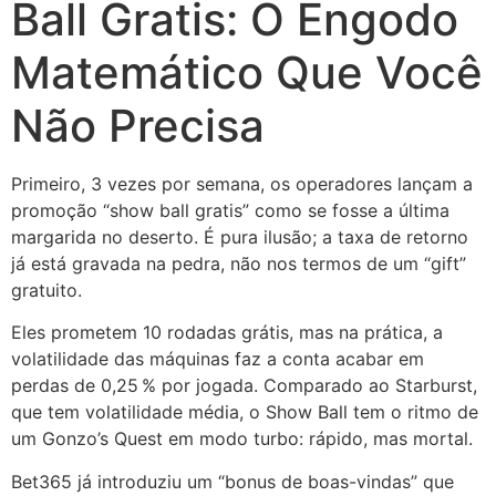
Ball Gratis: O Engodo
Matemático Que Você
Não Precisa
Primeiro, 3 vezes por semana, os operadores lançam a
promoção “show ball gratis” como se fosse a última
margarida no deserto. É pura ilusão; a taxa de retorno
já está gravada na pedra, não nos termos de um “gift”
gratuito.
Eles prometem 10 rodadas grátis, mas na prática, a
volatilidade das máquinas faz a conta acabar em
perdas de 0,25 % por jogada. Comparado ao Starburst,
que tem volatilidade média, o Show Ball tem o ritmo de
um Gonzo’s Quest em modo turbo: rápido, mas mortal.
Bet365 já introduziu um “bonus de boas-vindas” que