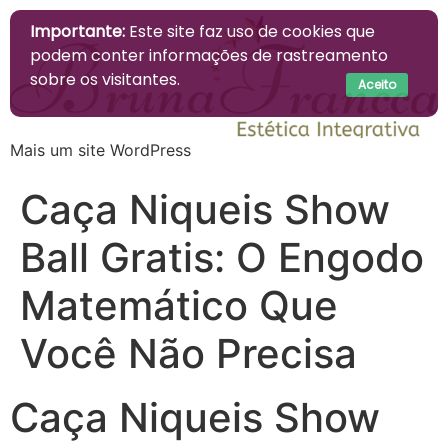
Importante:
Este site faz uso de cookies que
podem conter informações de rastreamento
sobre os visitantes.
Aceito
Mais um site WordPress
Caça Niqueis Show
Ball Gratis: O Engodo
Matemático Que
Você Não Precisa
Caça Niqueis Show