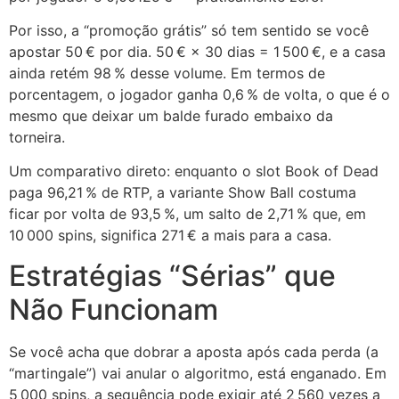
Por isso, a “promoção grátis” só tem sentido se você
apostar 50 € por dia. 50 € × 30 dias = 1 500 €, e a casa
ainda retém 98 % desse volume. Em termos de
porcentagem, o jogador ganha 0,6 % de volta, o que é o
mesmo que deixar um balde furado embaixo da
torneira.
Um comparativo direto: enquanto o slot Book of Dead
paga 96,21 % de RTP, a variante Show Ball costuma
ficar por volta de 93,5 %, um salto de 2,71 % que, em
10 000 spins, significa 271 € a mais para a casa.
Estratégias “Sérias” que
Não Funcionam
Se você acha que dobrar a aposta após cada perda (a
“martingale”) vai anular o algoritmo, está enganado. Em
5 000 spins, a sequência pode exigir até 2 560 vezes a