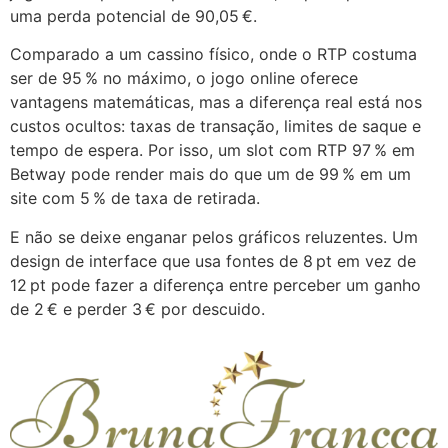
uma perda potencial de 90,05 €.
Comparado a um cassino físico, onde o RTP costuma
ser de 95 % no máximo, o jogo online oferece
vantagens matemáticas, mas a diferença real está nos
custos ocultos: taxas de transação, limites de saque e
tempo de espera. Por isso, um slot com RTP 97 % em
Betway pode render mais do que um de 99 % em um
site com 5 % de taxa de retirada.
E não se deixe enganar pelos gráficos reluzentes. Um
design de interface que usa fontes de 8 pt em vez de
12 pt pode fazer a diferença entre perceber um ganho
de 2 € e perder 3 € por descuido.