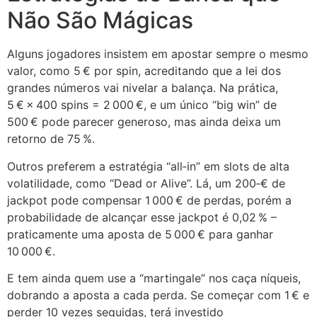
Não São Mágicas
Alguns jogadores insistem em apostar sempre o mesmo
valor, como 5 € por spin, acreditando que a lei dos
grandes números vai nivelar a balança. Na prática,
5 € × 400 spins = 2 000 €, e um único “big win” de
500 € pode parecer generoso, mas ainda deixa um
retorno de 75 %.
Outros preferem a estratégia “all‑in” em slots de alta
volatilidade, como “Dead or Alive”. Lá, um 200‑€ de
jackpot pode compensar 1 000 € de perdas, porém a
probabilidade de alcançar esse jackpot é 0,02 % –
praticamente uma aposta de 5 000 € para ganhar
10 000 €.
E tem ainda quem use a “martingale” nos caça níqueis,
dobrando a aposta a cada perda. Se começar com 1 € e
perder 10 vezes seguidas, terá investido