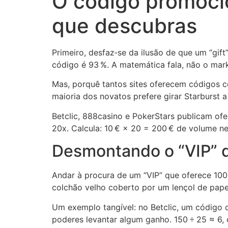
O código promoci
que descubras
Primeiro, desfaz‑se da ilusão de que um “gif
código é 93 %. A matemática fala, não o mark
Mas, porquê tantos sites oferecem códigos c
maioria dos novatos prefere girar Starburst a
Betclic, 888casino e PokerStars publicam of
20x. Calcula: 10 € × 20 = 200 € de volume nec
Desmontando o “VIP” d
Andar à procura de um “VIP” que oferece 100
colchão velho coberto por um lençol de pape
Um exemplo tangível: no Betclic, um código d
poderes levantar algum ganho. 150 ÷ 25 ≈ 6, 