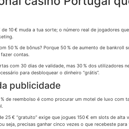
onal casino Portugal q
t” de 10 € muda a tua sorte; o número real de jogadores q
eting.
om 50 % de bônus? Porque 50 % de aumento de bankroll só 
 fazer contas.
ertas com 30 dias de validade, mas 30 % dos utilizadores 
essário para desbloquear o dinheiro “grátis”.
a publicidade
 % de reembolso é como procurar um motel de luxo com ta
l.
e 25 € “gratuito” exige que jogues 150 € em slots de alta 
ou seja, precisas ganhar cinco vezes o que recebeste para f