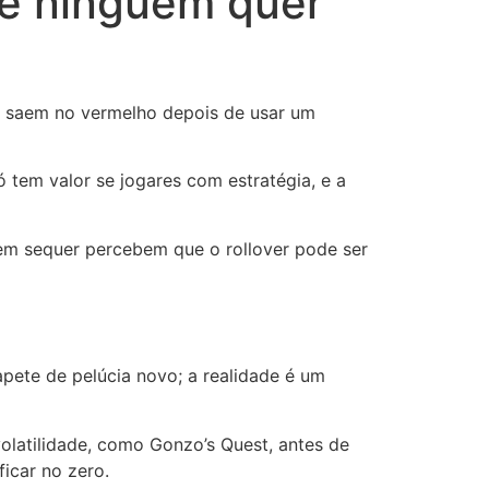
ue ninguém quer
ue saem no vermelho depois de usar um
tem valor se jogares com estratégia, e a
nem sequer percebem que o rollover pode ser
pete de pelúcia novo; a realidade é um
volatilidade, como Gonzo’s Quest, antes de
icar no zero.