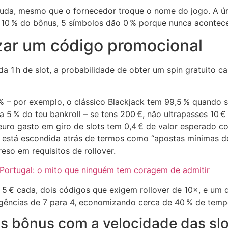
uda, mesmo que o fornecedor troque o nome do jogo. A ún
o 10 % do bônus, 5 símbolos dão 0 % porque nunca acontec
zar um código promocional
1 h de slot, a probabilidade de obter um spin gratuito cai
– por exemplo, o clássico Blackjack tem 99,5 % quando se
 5 % do teu bankroll – se tens 200 €, não ultrapasses 10 €
euro gasto em giro de slots tem 0,4 € de valor esperado 
está escondida atrás de termos como “apostas mínimas de 2
eso em requisitos de rollover.
 Portugal: o mito que ninguém tem coragem de admitir
té 5 € cada, dois códigos que exigem rollover de 10×, e um 
xigências de 7 para 4, economizando cerca de 40 % de temp
 bônus com a velocidade das slo