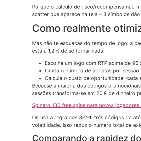
Porque o cálculo de risco/recompensa não m
scatter que aparece na tela – 3 símbolos dã
Como realmente otimi
Mas não te esqueças do tempo de jogo: a cada 
está a 1,2 % de se tornar nada.
Escolhe um jogo com RTP acima de 96 % 
Limita o número de apostas por sessão a
Calcula o custo de oportunidade: cada 
Because a maioria dos códigos promocionais 
sessões transforma‑se em 20 € de dinheiro pr
Spinaro 130 free spins para novos jogadores
Or, usa a regra dos 3‑2‑1: três códigos de a
volatilidade. Isso reduz o número total de e
Comparando a rapidez dos