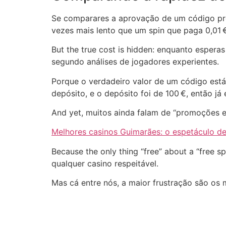
Se comparares a aprovação de um código pro
vezes mais lento que um spin que paga 0,01 
But the true cost is hidden: enquanto esperas
segundo análises de jogadores experientes.
Porque o verdadeiro valor de um código est
depósito, e o depósito foi de 100 €, então j
And yet, muitos ainda falam de “promoções ex
Melhores casinos Guimarães: o espetáculo d
Because the only thing “free” about a “free sp
qualquer casino respeitável.
Mas cá entre nós, a maior frustração são os