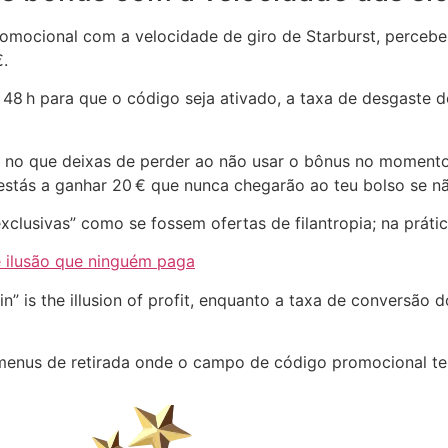
mocional com a velocidade de giro de Starburst, perceber
€.
 48 h para que o código seja ativado, a taxa de desgaste d
á no que deixas de perder ao não usar o bônus no momento
á estás a ganhar 20 € que nunca chegarão ao teu bolso se n
clusivas” como se fossem ofertas de filantropia; na prática
e ilusão que ninguém paga
in” is the illusion of profit, enquanto a taxa de conversão
 menus de retirada onde o campo de código promocional tem