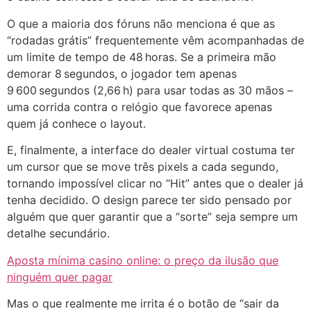
O que a maioria dos fóruns não menciona é que as
“rodadas grátis” frequentemente vêm acompanhadas de
um limite de tempo de 48 horas. Se a primeira mão
demorar 8 segundos, o jogador tem apenas
9 600 segundos (2,66 h) para usar todas as 30 mãos –
uma corrida contra o relógio que favorece apenas
quem já conhece o layout.
E, finalmente, a interface do dealer virtual costuma ter
um cursor que se move três pixels a cada segundo,
tornando impossível clicar no “Hit” antes que o dealer já
tenha decidido. O design parece ter sido pensado por
alguém que quer garantir que a “sorte” seja sempre um
detalhe secundário.
Aposta mínima casino online: o preço da ilusão que
ninguém quer pagar
Mas o que realmente me irrita é o botão de “sair da