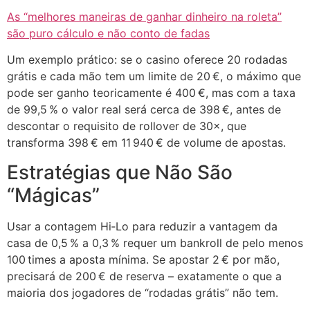
As “melhores maneiras de ganhar dinheiro na roleta”
são puro cálculo e não conto de fadas
Um exemplo prático: se o casino oferece 20 rodadas
grátis e cada mão tem um limite de 20 €, o máximo que
pode ser ganho teoricamente é 400 €, mas com a taxa
de 99,5 % o valor real será cerca de 398 €, antes de
descontar o requisito de rollover de 30×, que
transforma 398 € em 11 940 € de volume de apostas.
Estratégias que Não São
“Mágicas”
Usar a contagem Hi‑Lo para reduzir a vantagem da
casa de 0,5 % a 0,3 % requer um bankroll de pelo menos
100 times a aposta mínima. Se apostar 2 € por mão,
precisará de 200 € de reserva – exatamente o que a
maioria dos jogadores de “rodadas grátis” não tem.