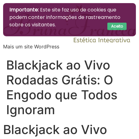
Importante:
Este site faz uso de cookies que
podem conter informações de rastreamento
sobre os visitantes.
Aceito
Mais um site WordPress
Blackjack ao Vivo
Rodadas Grátis: O
Engodo que Todos
Ignoram
Blackjack ao Vivo