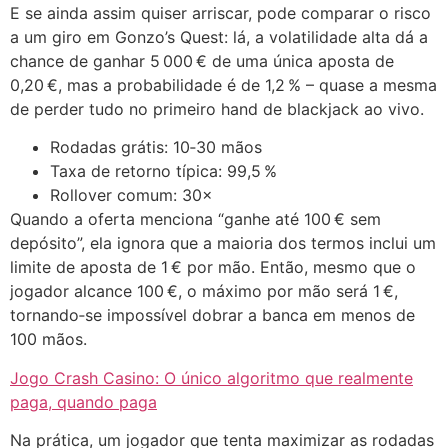
E se ainda assim quiser arriscar, pode comparar o risco
a um giro em Gonzo’s Quest: lá, a volatilidade alta dá a
chance de ganhar 5 000 € de uma única aposta de
0,20 €, mas a probabilidade é de 1,2 % – quase a mesma
de perder tudo no primeiro hand de blackjack ao vivo.
Rodadas grátis: 10‑30 mãos
Taxa de retorno típica: 99,5 %
Rollover comum: 30×
Quando a oferta menciona “ganhe até 100 € sem
depósito”, ela ignora que a maioria dos termos inclui um
limite de aposta de 1 € por mão. Então, mesmo que o
jogador alcance 100 €, o máximo por mão será 1 €,
tornando‑se impossível dobrar a banca em menos de
100 mãos.
Jogo Crash Casino: O único algoritmo que realmente
paga, quando paga
Na prática, um jogador que tenta maximizar as rodadas