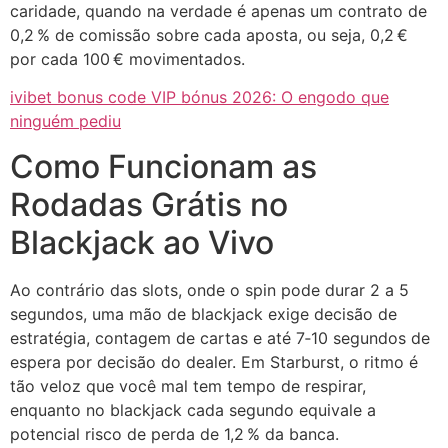
caridade, quando na verdade é apenas um contrato de
0,2 % de comissão sobre cada aposta, ou seja, 0,2 €
por cada 100 € movimentados.
ivibet bonus code VIP bónus 2026: O engodo que
ninguém pediu
Como Funcionam as
Rodadas Grátis no
Blackjack ao Vivo
Ao contrário das slots, onde o spin pode durar 2 a 5
segundos, uma mão de blackjack exige decisão de
estratégia, contagem de cartas e até 7‑10 segundos de
espera por decisão do dealer. Em Starburst, o ritmo é
tão veloz que você mal tem tempo de respirar,
enquanto no blackjack cada segundo equivale a
potencial risco de perda de 1,2 % da banca.