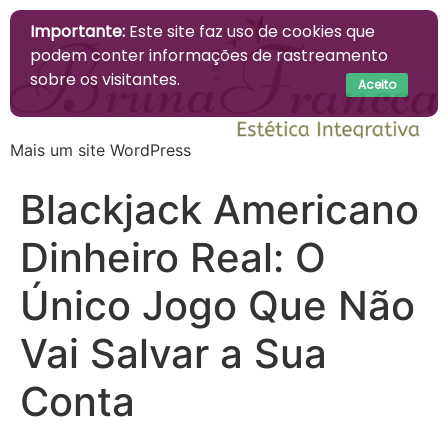
Importante:
Este site faz uso de cookies que
podem conter informações de rastreamento
sobre os visitantes.
Aceito
Mais um site WordPress
Blackjack Americano
Dinheiro Real: O
Único Jogo Que Não
Vai Salvar a Sua
Conta