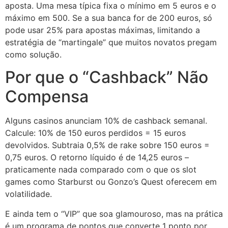
aposta. Uma mesa típica fixa o mínimo em 5 euros e o
máximo em 500. Se a sua banca for de 200 euros, só
pode usar 25% para apostas máximas, limitando a
estratégia de “martingale” que muitos novatos pregam
como solução.
Por que o “Cashback” Não
Compensa
Alguns casinos anunciam 10% de cashback semanal.
Calcule: 10% de 150 euros perdidos = 15 euros
devolvidos. Subtraia 0,5% de rake sobre 150 euros =
0,75 euros. O retorno líquido é de 14,25 euros –
praticamente nada comparado com o que os slot
games como Starburst ou Gonzo’s Quest oferecem em
volatilidade.
E ainda tem o “VIP” que soa glamouroso, mas na prática
é um programa de pontos que converte 1 ponto por