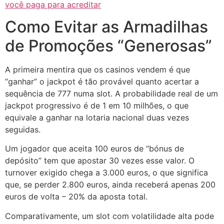
você paga para acreditar
Como Evitar as Armadilhas
de Promoções “Generosas”
A primeira mentira que os casinos vendem é que
“ganhar” o jackpot é tão provável quanto acertar a
sequência de 777 numa slot. A probabilidade real de um
jackpot progressivo é de 1 em 10 milhões, o que
equivale a ganhar na lotaria nacional duas vezes
seguidas.
Um jogador que aceita 100 euros de “bónus de
depósito” tem que apostar 30 vezes esse valor. O
turnover exigido chega a 3.000 euros, o que significa
que, se perder 2.800 euros, ainda receberá apenas 200
euros de volta – 20% da aposta total.
Comparativamente, um slot com volatilidade alta pode