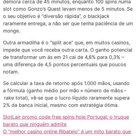
demora cerca de 45 minutos, enquanto 100 spins numa
slot como Gonzo’s Quest levam menos de 5 minutos. Se
o seu objetivo é “diversão rápida”, o blackjack
raramente entrega, a não ser que tenha paciência de um
monge.
Outra armadilha é o “split ace” que, em muitos casinos,
impede que você receba outra carta. O ganho potencial
de transformar um ás em 21 cai de 4,8% para 0,3% –
uma diferença de 4,5 pontos percentuais que poucos
notam.
Se calcular a taxa de retorno após 1.000 mãos, usando
a fórmula (ganho médio por mão × número de mãos –
rake total), vê‑se que o lucro líquido raramente supera
2% da banca inicial, mesmo com estratégia ótima.
SlotLair promo code free spins hoje Portugal: o truque
barato que ninguém admite
O “melhor casino online Ribatejo” é um mito barato que