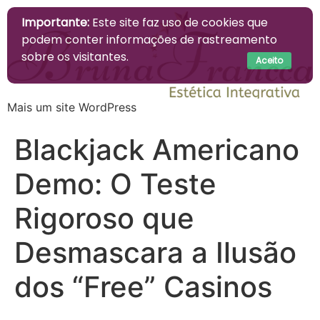
Importante:
Este site faz uso de cookies que
podem conter informações de rastreamento
sobre os visitantes.
Aceito
Mais um site WordPress
Blackjack Americano
Demo: O Teste
Rigoroso que
Desmascara a Ilusão
dos “Free” Casinos