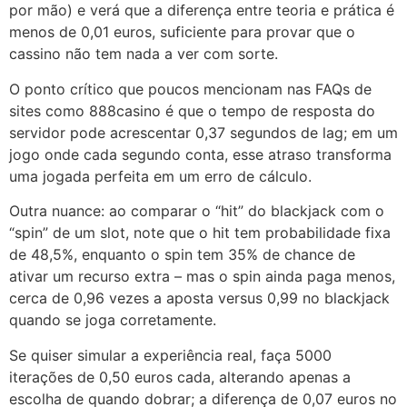
por mão) e verá que a diferença entre teoria e prática é
menos de 0,01 euros, suficiente para provar que o
cassino não tem nada a ver com sorte.
O ponto crítico que poucos mencionam nas FAQs de
sites como 888casino é que o tempo de resposta do
servidor pode acrescentar 0,37 segundos de lag; em um
jogo onde cada segundo conta, esse atraso transforma
uma jogada perfeita em um erro de cálculo.
Outra nuance: ao comparar o “hit” do blackjack com o
“spin” de um slot, note que o hit tem probabilidade fixa
de 48,5%, enquanto o spin tem 35% de chance de
ativar um recurso extra – mas o spin ainda paga menos,
cerca de 0,96 vezes a aposta versus 0,99 no blackjack
quando se joga corretamente.
Se quiser simular a experiência real, faça 5000
iterações de 0,50 euros cada, alterando apenas a
escolha de quando dobrar; a diferença de 0,07 euros no