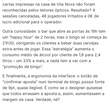
cartas impressas na casa de Vila Nova não foram
reconhecidas pelos leitores ópticos. Resultado? 4
sessões canceladas, 48 jogadores irritados e 0€ de
lucro adicional para o operador.
Outra curiosidade: o bar que abre as portas às 19h tem
um “happy hour” de 2 horas, mas o bingo só começa às
21h30, obrigando os clientes a beber duas cervejas
extra antes de jogar. Essa “estratégia” aumenta o
consumo médio de álcool por cliente de 1,8 para 2,4
litros – um 33% a mais, e nada tem a ver com a
“promoção de bingo”.
E finalmente, a ergonomia da interface: o botão de
“confirmar aposta” num terminal de bingo possui fonte
de 9pt, quase ilegível. É como se o designer quisesse
que todos errassem a aposta e, assim, aumentassem a
margem da casa. Verdade, né?