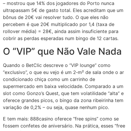
– mostrou que 14% dos jogadores do Porto nunca
ultrapassam 5€ de gasto total. Eles acreditam que um
bônus de 20€ vai resolver tudo. O que eles não
percebem é que 20€ multiplicado por 1,4 (taxa de
rollover média) = 28€, ainda assim insuficiente para
cobrir as perdas esperadas num bingo de 12 cartas.
O “VIP” que Não Vale Nada
Quando o BetClic descreve o “VIP lounge” como
“exclusivo”, o que eu vejo é um 2‑m² de sala onde o ar
condicionado chiça como um carrinho de
supermercado em baixa velocidade. Comparado a um
slot como Gonzo’s Quest, que tem volatilidade “alta” e
oferece grandes picos, o bingo da zona ribeirinha tem
variação de 0,2% – ou seja, quase nenhum pico.
E tem mais: 888casino oferece “free spins” como se
fossem confetes de aniversário. Na prática, esses “free