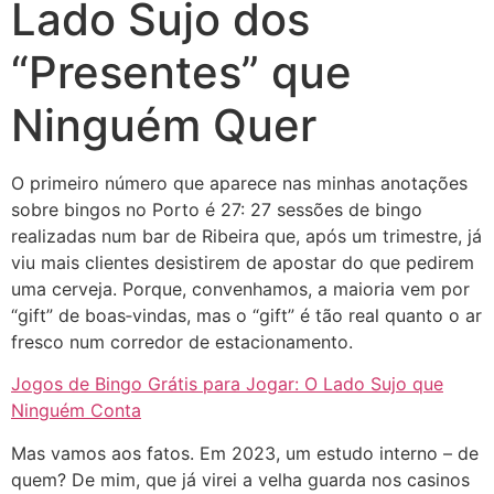
Lado Sujo dos
“Presentes” que
Ninguém Quer
O primeiro número que aparece nas minhas anotações
sobre bingos no Porto é 27: 27 sessões de bingo
realizadas num bar de Ribeira que, após um trimestre, já
viu mais clientes desistirem de apostar do que pedirem
uma cerveja. Porque, convenhamos, a maioria vem por
“gift” de boas‑vindas, mas o “gift” é tão real quanto o ar
fresco num corredor de estacionamento.
Jogos de Bingo Grátis para Jogar: O Lado Sujo que
Ninguém Conta
Mas vamos aos fatos. Em 2023, um estudo interno – de
quem? De mim, que já virei a velha guarda nos casinos