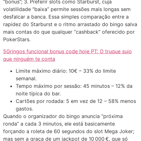
“bonus”; 3. Preferir slots como Starburst, cuja
volatilidade “baixa” permite sessões mais longas sem
desfalcar a banca. Essa simples comparação entre a
rapidez do Starburst e o ritmo arrastado do bingo salva
mais contas do que qualquer “cashback” oferecido por
PokerStars.
5Gringos funcional bonus code hoje PT: O truque sujo
que ninguém te conta
Limite máximo diário: 10€ – 33% do limite
semanal.
Tempo máximo por sessão: 45 minutos – 12% da
noite típica do bar.
Cartões por rodada: 5 em vez de 12 – 58% menos
gastos.
Quando o organizador do bingo anuncia “próxima
ronda” a cada 3 minutos, ele está basicamente
forçando a roleta de 60 segundos do slot Mega Joker;
mas sem a graça de um jackpot de 10 000 €, que só