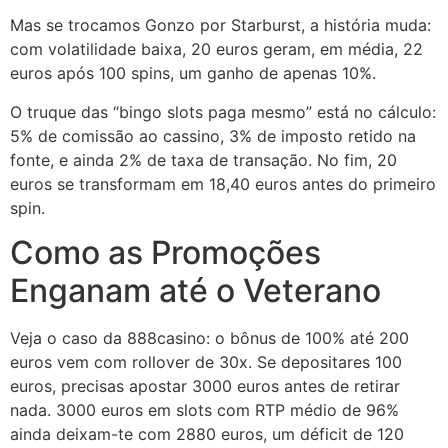
Mas se trocamos Gonzo por Starburst, a história muda:
com volatilidade baixa, 20 euros geram, em média, 22
euros após 100 spins, um ganho de apenas 10%.
O truque das “bingo slots paga mesmo” está no cálculo:
5% de comissão ao cassino, 3% de imposto retido na
fonte, e ainda 2% de taxa de transação. No fim, 20
euros se transformam em 18,40 euros antes do primeiro
spin.
Como as Promoções
Enganam até o Veterano
Veja o caso da 888casino: o bônus de 100% até 200
euros vem com rollover de 30x. Se depositares 100
euros, precisas apostar 3000 euros antes de retirar
nada. 3000 euros em slots com RTP médio de 96%
ainda deixam-te com 2880 euros, um déficit de 120