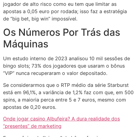
jogador de alto risco como eu tem que limitar as
apostas a 0,05 euro por rodada; isso faz a estratégia
de “big bet, big win” impossível.
Os Números Por Trás das
Máquinas
Um estudo interno de 2023 analisou 10 mil sessões de
bingo slots; 73% dos jogadores que usaram o bônus
“VIP” nunca recuperaram o valor depositado.
Se considerarmos que o RTP médio da série Starburst
está em 96,1%, a variância de 1,2% faz com que, em 500
spins, a maioria perca entre 5 e 7 euros, mesmo com
apostas de 0,20 euros.
Onde jogar casino Albufeira? A dura realidade dos
“presentes” de marketing