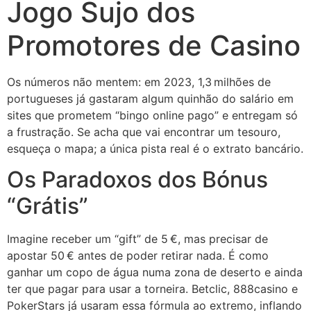
Jogo Sujo dos
Promotores de Casino
Os números não mentem: em 2023, 1,3 milhões de
portugueses já gastaram algum quinhão do salário em
sites que prometem “bingo online pago” e entregam só
a frustração. Se acha que vai encontrar um tesouro,
esqueça o mapa; a única pista real é o extrato bancário.
Os Paradoxos dos Bónus
“Grátis”
Imagine receber um “gift” de 5 €, mas precisar de
apostar 50 € antes de poder retirar nada. É como
ganhar um copo de água numa zona de deserto e ainda
ter que pagar para usar a torneira. Betclic, 888casino e
PokerStars já usaram essa fórmula ao extremo, inflando