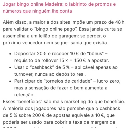
Jogar bingo online Madeira: o labirinto de promos e
números que ninguém lhe conta
Além disso, a maioria dos sites impõe um prazo de 48 h
para validar o “bingo online pago”. Essa janela curta se
assemelha a um leilão de garagem: se perder, o
próximo vencedor nem sequer sabia que existia.
Depositar 20 € e receber 10 € de “bônus” –
requisito de rollover 15 × = 150 € a apostar.
Usar o “cashback” de 5 % – aplicável apenas ao
turnover, nunca ao depósito real.
Participar de “torneios de caridade” – lucro zero,
mas a sensação de fazer o bem aumenta a
retenção.
Esses “benefícios” são mais marketing do que benefício.
A maioria dos jogadores não percebe que o cashback
de 5 % sobre 200 € de apostas equivale a 10 €, que
poderia ser usado para cobrir a taxa de margem de