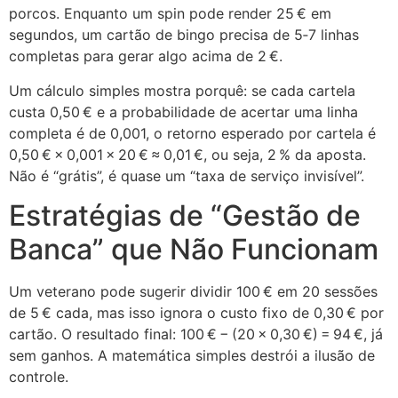
porcos. Enquanto um spin pode render 25 € em
segundos, um cartão de bingo precisa de 5‑7 linhas
completas para gerar algo acima de 2 €.
Um cálculo simples mostra porquê: se cada cartela
custa 0,50 € e a probabilidade de acertar uma linha
completa é de 0,001, o retorno esperado por cartela é
0,50 € × 0,001 × 20 € ≈ 0,01 €, ou seja, 2 % da aposta.
Não é “grátis”, é quase um “taxa de serviço invisível”.
Estratégias de “Gestão de
Banca” que Não Funcionam
Um veterano pode sugerir dividir 100 € em 20 sessões
de 5 € cada, mas isso ignora o custo fixo de 0,30 € por
cartão. O resultado final: 100 € − (20 × 0,30 €) = 94 €, já
sem ganhos. A matemática simples destrói a ilusão de
controle.