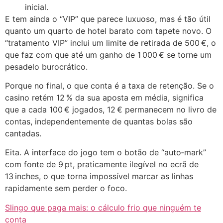
inicial.
E tem ainda o “VIP” que parece luxuoso, mas é tão útil
quanto um quarto de hotel barato com tapete novo. O
“tratamento VIP” inclui um limite de retirada de 500 €, o
que faz com que até um ganho de 1 000 € se torne um
pesadelo burocrático.
Porque no final, o que conta é a taxa de retenção. Se o
casino retém 12 % da sua aposta em média, significa
que a cada 100 € jogados, 12 € permanecem no livro de
contas, independentemente de quantas bolas são
cantadas.
Eita. A interface do jogo tem o botão de “auto‑mark”
com fonte de 9 pt, praticamente ilegível no ecrã de
13 inches, o que torna impossível marcar as linhas
rapidamente sem perder o foco.
Slingo que paga mais: o cálculo frio que ninguém te
conta