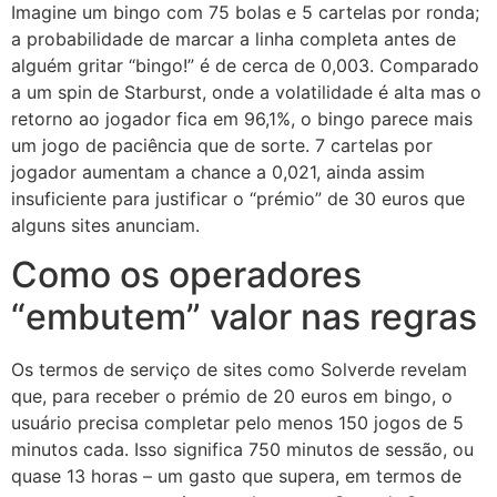
Imagine um bingo com 75 bolas e 5 cartelas por ronda;
a probabilidade de marcar a linha completa antes de
alguém gritar “bingo!” é de cerca de 0,003. Comparado
a um spin de Starburst, onde a volatilidade é alta mas o
retorno ao jogador fica em 96,1%, o bingo parece mais
um jogo de paciência que de sorte. 7 cartelas por
jogador aumentam a chance a 0,021, ainda assim
insuficiente para justificar o “prémio” de 30 euros que
alguns sites anunciam.
Como os operadores
“embutem” valor nas regras
Os termos de serviço de sites como Solverde revelam
que, para receber o prémio de 20 euros em bingo, o
usuário precisa completar pelo menos 150 jogos de 5
minutos cada. Isso significa 750 minutos de sessão, ou
quase 13 horas – um gasto que supera, em termos de