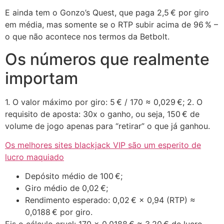
E ainda tem o Gonzo’s Quest, que paga 2,5 € por giro
em média, mas somente se o RTP subir acima de 96 % –
o que não acontece nos termos da Betbolt.
Os números que realmente
importam
1. O valor máximo por giro: 5 € / 170 ≈ 0,029 €; 2. O
requisito de aposta: 30x o ganho, ou seja, 150 € de
volume de jogo apenas para “retirar” o que já ganhou.
Os melhores sites blackjack VIP são um espe­rito de
lucro maquiado
Depósito médio de 100 €;
Giro médio de 0,02 €;
Rendimento esperado: 0,02 € × 0,94 (RTP) ≈
0,0188 € por giro.