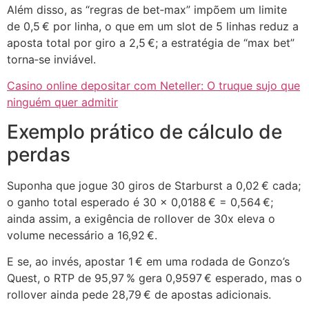
Além disso, as “regras de bet‑max” impõem um limite
de 0,5 € por linha, o que em um slot de 5 linhas reduz a
aposta total por giro a 2,5 €; a estratégia de “max bet”
torna‑se inviável.
Casino online depositar com Neteller: O truque sujo que
ninguém quer admitir
Exemplo prático de cálculo de
perdas
Suponha que jogue 30 giros de Starburst a 0,02 € cada;
o ganho total esperado é 30 × 0,0188 € = 0,564 €;
ainda assim, a exigência de rollover de 30x eleva o
volume necessário a 16,92 €.
E se, ao invés, apostar 1 € em uma rodada de Gonzo’s
Quest, o RTP de 95,97 % gera 0,9597 € esperado, mas o
rollover ainda pede 28,79 € de apostas adicionais.