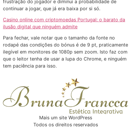
frustração do jogador e diminui a probabilidade de
continuar a jogar, que já era baixa por si só.
Casino online com criptomoedas Portugal: o barato da
ilusão digital que ninguém admite
Para fechar, vale notar que o tamanho da fonte no
rodapé das condições do bónus é de 9 pt, praticamente
ilegível em monitores de 1080p sem zoom. Isto faz com
que o leitor tenha de usar a lupa do Chrome, e ninguém
tem paciência para isso.
Mais um site WordPress
Todos os direitos reservados