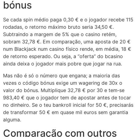
bónus
Se cada spin médio paga 0,30 € e o jogador recebe 115
rodadas, o retorno máximo bruto seria 34,50 €.
Subtraindo a margem de 5% que o casino retém,
sobram 32,78 €. Em comparação, uma aposta de 20 €
num Blackjack num casino físico rende, em média, 18 €
de retorno esperado. Ou seja, a “oferta” do bcasino
ainda deixa o jogador mais pobre que jogar na rua.
Mas não é só o número que engana; a maioria das
vezes o código bónus exige um wagering de 30x o
valor do bónus. Multiplique 32,78 € por 30 e tem‑se
983,40 € que o jogador tem de apostar antes de tocar
no dinheiro. Se o teu bankroll inicial for 50 €, precisarás
de transformar 50 € em quase mil euros sem garantia
alguma.
Comparação com outros