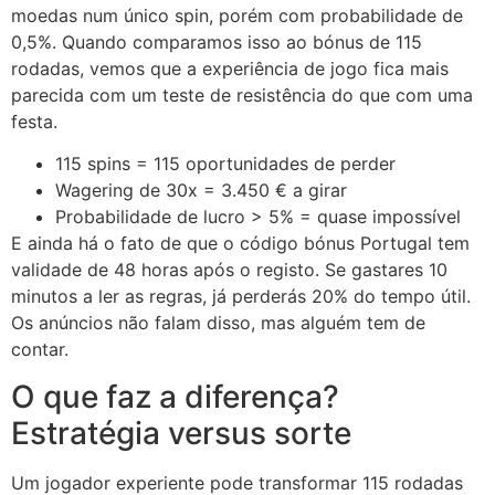
moedas num único spin, porém com probabilidade de
0,5%. Quando comparamos isso ao bónus de 115
rodadas, vemos que a experiência de jogo fica mais
parecida com um teste de resistência do que com uma
festa.
115 spins = 115 oportunidades de perder
Wagering de 30x = 3.450 € a girar
Probabilidade de lucro > 5% = quase impossível
E ainda há o fato de que o código bónus Portugal tem
validade de 48 horas após o registo. Se gastares 10
minutos a ler as regras, já perderás 20% do tempo útil.
Os anúncios não falam disso, mas alguém tem de
contar.
O que faz a diferença?
Estratégia versus sorte
Um jogador experiente pode transformar 115 rodadas