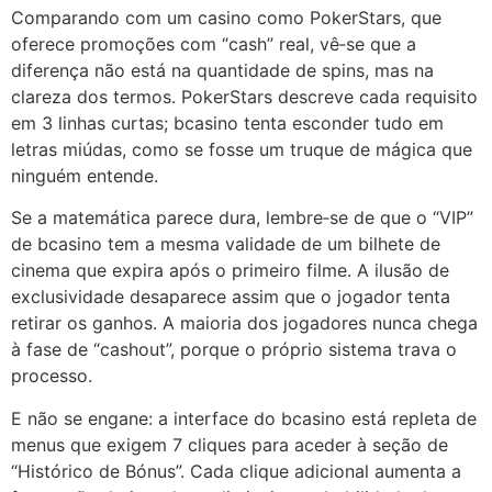
Comparando com um casino como PokerStars, que
oferece promoções com “cash” real, vê‑se que a
diferença não está na quantidade de spins, mas na
clareza dos termos. PokerStars descreve cada requisito
em 3 linhas curtas; bcasino tenta esconder tudo em
letras miúdas, como se fosse um truque de mágica que
ninguém entende.
Se a matemática parece dura, lembre‑se de que o “VIP”
de bcasino tem a mesma validade de um bilhete de
cinema que expira após o primeiro filme. A ilusão de
exclusividade desaparece assim que o jogador tenta
retirar os ganhos. A maioria dos jogadores nunca chega
à fase de “cashout”, porque o próprio sistema trava o
processo.
E não se engane: a interface do bcasino está repleta de
menus que exigem 7 cliques para aceder à seção de
“Histórico de Bónus”. Cada clique adicional aumenta a