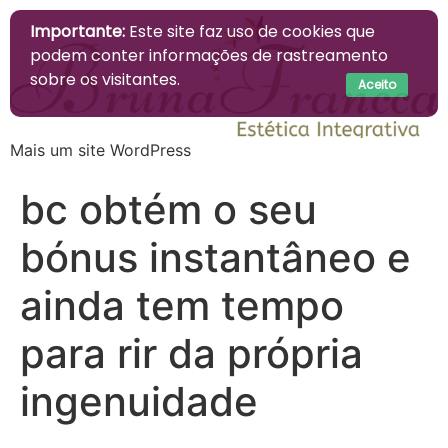
Importante:
Este site faz uso de cookies que
podem conter informações de rastreamento
sobre os visitantes.
Aceito
Mais um site WordPress
bc obtém o seu
bónus instantâneo e
ainda tem tempo
para rir da própria
ingenuidade