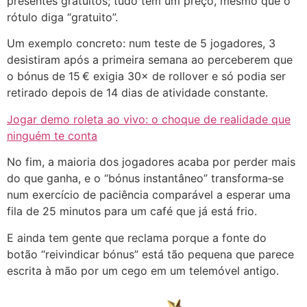
presentes gratuitos; tudo tem um preço, mesmo que o
rótulo diga “gratuito”.
Um exemplo concreto: num teste de 5 jogadores, 3
desistiram após a primeira semana ao perceberem que
o bónus de 15 € exigia 30× de rollover e só podia ser
retirado depois de 14 dias de atividade constante.
Jogar demo roleta ao vivo: o choque de realidade que
ninguém te conta
No fim, a maioria dos jogadores acaba por perder mais
do que ganha, e o “bónus instantâneo” transforma‑se
num exercício de paciência comparável a esperar uma
fila de 25 minutos para um café que já está frio.
E ainda tem gente que reclama porque a fonte do
botão “reivindicar bónus” está tão pequena que parece
escrita à mão por um cego em um telemóvel antigo.