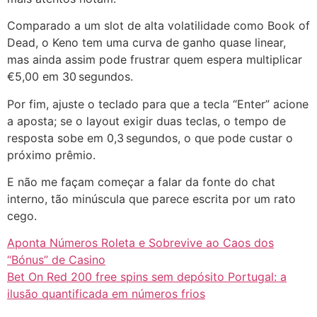
Comparado a um slot de alta volatilidade como Book of
Dead, o Keno tem uma curva de ganho quase linear,
mas ainda assim pode frustrar quem espera multiplicar
€5,00 em 30 segundos.
Por fim, ajuste o teclado para que a tecla “Enter” acione
a aposta; se o layout exigir duas teclas, o tempo de
resposta sobe em 0,3 segundos, o que pode custar o
próximo prêmio.
E não me façam começar a falar da fonte do chat
interno, tão minúscula que parece escrita por um rato
cego.
Aponta Números Roleta e Sobrevive ao Caos dos
“Bónus” de Casino
Bet On Red 200 free spins sem depósito Portugal: a
ilusão quantificada em números frios