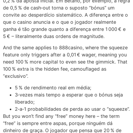
0,2 % da aposta inicial. Em Betano, por exemplo, a regra
de 0,5 % de cash‑out torna o suposto “bónus” um
convite ao desperdício sistemático. A diferença entre o
que o casino anuncia e o que o jogador realmente
ganha é tão grande quanto a diferença entre 1 000 € e
5 € – literalmente duas ordens de magnitude.
And the same applies to 888casino, where the squeeze
feature only triggers after a 0,01 € wager, meaning you
need 100 % more capital to even see the gimmick. That
100 % extra is the hidden fee, camouflaged as
“exclusivo”.
5 % de rendimento real em média;
3‑vezes mais tempo a esperar que o bónus seja
liberado;
2‑a‑1 probabilidades de perda ao usar o “squeeze”.
But you won’t find any “free” money here – the term
“free” is sempre entre aspas, porque ninguém dá
dinheiro de graça. O jogador que pensa que 20 % de