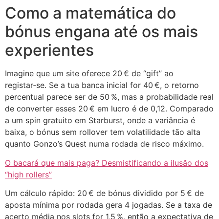
Como a matemática do
bónus engana até os mais
experientes
Imagine que um site oferece 20 € de “gift” ao
registar‑se. Se a tua banca inicial for 40 €, o retorno
percentual parece ser de 50 %, mas a probabilidade real
de converter esses 20 € em lucro é de 0,12. Comparado
a um spin gratuito em Starburst, onde a variância é
baixa, o bónus sem rollover tem volatilidade tão alta
quanto Gonzo’s Quest numa rodada de risco máximo.
O bacará que mais paga? Desmistificando a ilusão dos
“high rollers”
Um cálculo rápido: 20 € de bónus dividido por 5 € de
aposta mínima por rodada gera 4 jogadas. Se a taxa de
acerto média nos slots for 1,5 %, então a expectativa de