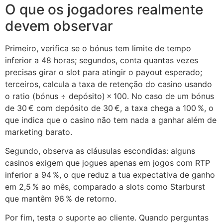
O que os jogadores realmente
devem observar
Primeiro, verifica se o bónus tem limite de tempo
inferior a 48 horas; segundos, conta quantas vezes
precisas girar o slot para atingir o payout esperado;
terceiros, calcula a taxa de retenção do casino usando
o ratio (bónus ÷ depósito) × 100. No caso de um bónus
de 30 € com depósito de 30 €, a taxa chega a 100 %, o
que indica que o casino não tem nada a ganhar além de
marketing barato.
Segundo, observa as cláusulas escondidas: alguns
casinos exigem que jogues apenas em jogos com RTP
inferior a 94 %, o que reduz a tua expectativa de ganho
em 2,5 % ao mês, comparado a slots como Starburst
que mantêm 96 % de retorno.
Por fim, testa o suporte ao cliente. Quando perguntas