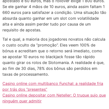
apostado é 60 euros, mas o rollover exige 1 800 euros.
Se ele ganhar 4 mãos de 10 euros, ainda assim faltam 1
660 euros para satisfazer a condição. Uma situação tão
absurda quanto ganhar em um slot com volatilidade
alta e ainda assim perder tudo por causa de um
requisito de apostas.
Tal e qual, a maioria dos jogadores novatos não calcula
o custo oculto da “promoção”. Eles veem 100% de
bónus e acreditam que o retorno será imediato, como
se apostar 10 euros no blackjack fosse tão rápido
quanto girar os rolos de Slotomania. A realidade é que,
ao fim de 30 dias, 78% dos bônus são perdidos em
taxas de processamento.
Casino online com multibanco Funchal: a realidade fria
por trás dos “presentes”
Casino online depositar com Neteller: O truque sujo que
ninguém quer admitir