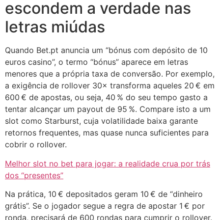
escondem a verdade nas
letras miúdas
Quando Bet.pt anuncia um “bónus com depósito de 10
euros casino”, o termo “bónus” aparece em letras
menores que a própria taxa de conversão. Por exemplo,
a exigência de rollover 30× transforma aqueles 20 € em
600 € de apostas, ou seja, 40 % do seu tempo gasto a
tentar alcançar um payout de 95 %. Compare isto a um
slot como Starburst, cuja volatilidade baixa garante
retornos frequentes, mas quase nunca suficientes para
cobrir o rollover.
Melhor slot no bet para jogar: a realidade crua por trás
dos “presentes”
Na prática, 10 € depositados geram 10 € de “dinheiro
grátis”. Se o jogador segue a regra de apostar 1 € por
ronda, precisará de 600 rondas para cumprir o rollover.