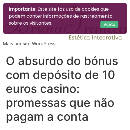
Importante:
Este site faz uso de cookies que
podem conter informações de rastreamento
sobre os visitantes.
Aceito
Mais um site WordPress
O absurdo do bónus
com depósito de 10
euros casino:
promessas que não
pagam a conta