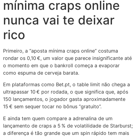
mínima craps online
nunca vai te deixar
rico
Primeiro, a “aposta mínima craps online” costuma
rondar os 0,10 €, um valor que parece insignificante até
o momento em que o bankroll começa a evaporar
como espuma de cerveja barata.
Em plataformas como Bet.pt, o table limit não chega a
ultrapassar 10 € por rodada, o que significa que, após
150 lançamentos, o jogador gasta aproximadamente
15 € sem sequer tocar no bônus “gratuito”.
E ainda tem quem compare a adrenalina de um
lançamento de craps a 5 % de volatilidade de Starburst;
a diferença é tão grande que um spin rápido tem mais