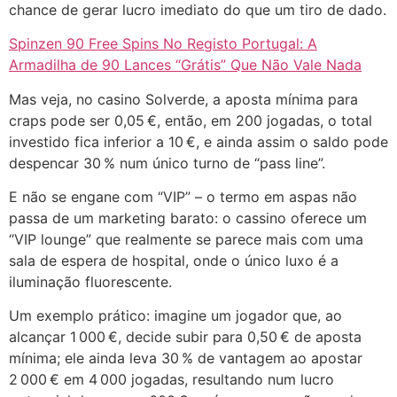
chance de gerar lucro imediato do que um tiro de dado.
Spinzen 90 Free Spins No Registo Portugal: A
Armadilha de 90 Lances “Grátis” Que Não Vale Nada
Mas veja, no casino Solverde, a aposta mínima para
craps pode ser 0,05 €, então, em 200 jogadas, o total
investido fica inferior a 10 €, e ainda assim o saldo pode
despencar 30 % num único turno de “pass line”.
E não se engane com “VIP” – o termo em aspas não
passa de um marketing barato: o cassino oferece um
“VIP lounge” que realmente se parece mais com uma
sala de espera de hospital, onde o único luxo é a
iluminação fluorescente.
Um exemplo prático: imagine um jogador que, ao
alcançar 1 000 €, decide subir para 0,50 € de aposta
mínima; ele ainda leva 30 % de vantagem ao apostar
2 000 € em 4 000 jogadas, resultando num lucro