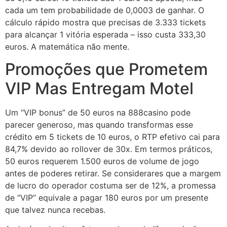
cada um tem probabilidade de 0,0003 de ganhar. O
cálculo rápido mostra que precisas de 3.333 tickets
para alcançar 1 vitória esperada – isso custa 333,30
euros. A matemática não mente.
Promoções que Prometem
VIP Mas Entregam Motel
Um “VIP bonus” de 50 euros na 888casino pode
parecer generoso, mas quando transformas esse
crédito em 5 tickets de 10 euros, o RTP efetivo cai para
84,7% devido ao rollover de 30x. Em termos práticos,
50 euros requerem 1.500 euros de volume de jogo
antes de poderes retirar. Se considerares que a margem
de lucro do operador costuma ser de 12%, a promessa
de “VIP” equivale a pagar 180 euros por um presente
que talvez nunca recebas.