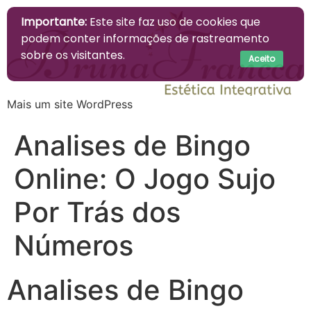
Importante:
Este site faz uso de cookies que
podem conter informações de rastreamento
sobre os visitantes.
Aceito
Mais um site WordPress
Analises de Bingo
Online: O Jogo Sujo
Por Trás dos
Números
Analises de Bingo