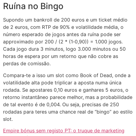
Ruína no Bingo
Supondo um bankroll de 200 euros e um ticket médio
de 2 euros, com RTP de 90% e volatilidade média, o
número esperado de jogos antes da ruína pode ser
approximado por 200 / (2 * (1‑0,90)) = 1.000 jogos.
Cada jogo dura 3 minutos, logo 3.000 minutos ou 50
horas de espera por um retorno que não cobre as
perdas de comissão.
Compara‑te a isso um slot como Book of Dead, onde a
volatilidade alta pode triplicar a aposta numa única
rodada. Se apostares 0,10 euros e ganhares 5 euros, o
retorno instantâneo parece melhor, mas a probabilidade
de tal evento é de 0,004. Ou seja, precisas de 250
rodadas para teres uma chance real de “bingo” ao estilo
slot.
Empire bónus sem registo PT: o truque de marketing