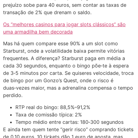
prejuízo sobe para 40 euros, sem contar as taxas de
transação de 2% que drenam o saldo.
Os “melhores casinos para jogar slots clássicos” são
uma armadilha bem decorada
Mas há quem compare esse 90% a um slot como
Starburst, onde a volatilidade baixa permite vitórias
frequentes. A diferença? Starburst paga em média a
cada 30 segundos, enquanto o bingo põe‑te à espera
de 3‑5 minutos por carta. Se quiseres velocidade, troca
de bingo por um Gonzo’s Quest, onde o risco é
duas‑vezes maior, mas a adrenalina compensa o tempo
perdido.
RTP real do bingo: 88,5%–91,2%
Taxa de comissão típica: 2%
Tempo médio entre cartas: 180‑300 segundos
E ainda tem quem tente “gerir risco” comprando tickets
de 0,10 euros. 10 tickets dão 1 euro de aposta, mas