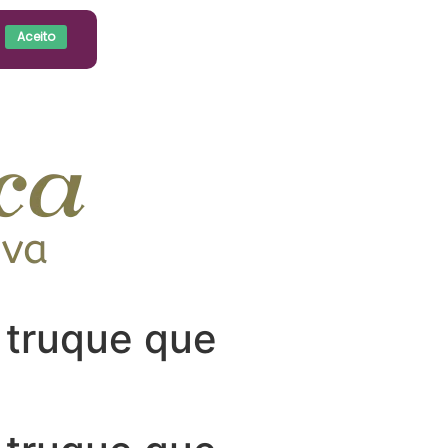
Aceito
 truque que