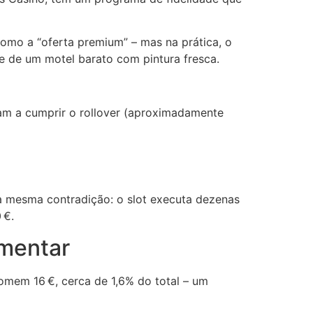
como a “oferta premium” – mas na prática, o
e de um motel barato com pintura fresca.
gam a cumprir o rollover (aproximadamente
 mesma contradição: o slot executa dezenas
 €.
imentar
somem 16 €, cerca de 1,6% do total – um