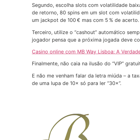
Segundo, escolha slots com volatilidade bai
de retorno, 80 spins em um slot com volatili
um jackpot de 100 € mas com 5 % de acerto.
Terceiro, utilize o “cashout” automático semp
jogador pensa que a próxima jogada deve co
Casino online com MB Way Lisboa: A Verdad
Finalmente, não caia na ilusão do “VIP” gratu
E não me venham falar da letra miúda – a tax
de uma lupa de 10× só para ler “30×”.