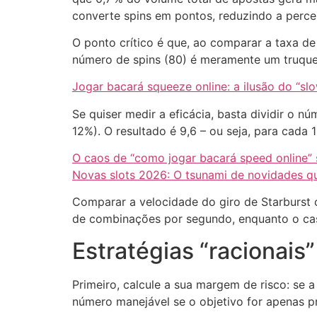
converte spins em pontos, reduzindo a perce
O ponto crítico é que, ao comparar a taxa de
número de spins (80) é meramente um truque 
Jogar bacará squeeze online: a ilusão do “s
Se quiser medir a eficácia, basta dividir o 
12%). O resultado é 9,6 – ou seja, para cada
O caos de “como jogar bacará speed online” 
Novas slots 2026: O tsunami de novidades q
Comparar a velocidade do giro de Starburst
de combinações por segundo, enquanto o casi
Estratégias “racionais
Primeiro, calcule a sua margem de risco: se 
número manejável se o objetivo for apenas p