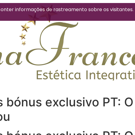
conter informações de rastreamento sobre os visitantes.
s bónus exclusivo PT: O
ou