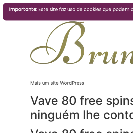
Importante:
Este site faz uso de cookies que podem 
Mais um site WordPress
Vave 80 free spin
ninguém lhe cont