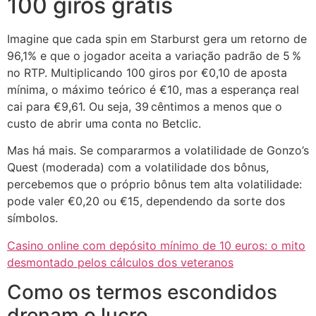
100 giros grátis
Imagine que cada spin em Starburst gera um retorno de
96,1% e que o jogador aceita a variação padrão de 5 %
no RTP. Multiplicando 100 giros por €0,10 de aposta
mínima, o máximo teórico é €10, mas a esperança real
cai para €9,61. Ou seja, 39 cêntimos a menos que o
custo de abrir uma conta no Betclic.
Mas há mais. Se compararmos a volatilidade de Gonzo’s
Quest (moderada) com a volatilidade dos bônus,
percebemos que o próprio bônus tem alta volatilidade:
pode valer €0,20 ou €15, dependendo da sorte dos
símbolos.
Casino online com depósito mínimo de 10 euros: o mito
desmontado pelos cálculos dos veteranos
Como os termos escondidos
drenam o lucro