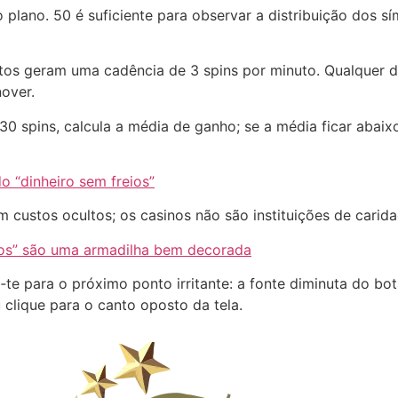
 o plano. 50 é suficiente para observar a distribuição dos 
os geram uma cadência de 3 spins por minuto. Qualquer de
over.
0 spins, calcula a média de ganho; se a média ficar abaixo
o “dinheiro sem freios”
sem custos ocultos; os casinos não são instituições de cari
icos” são uma armadilha bem decorada
‑te para o próximo ponto irritante: a fonte diminuta do bo
 clique para o canto oposto da tela.