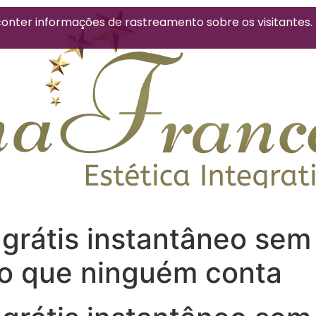
conter informações de rastreamento sobre os visitantes.
 grátis instantâneo sem
o que ninguém conta