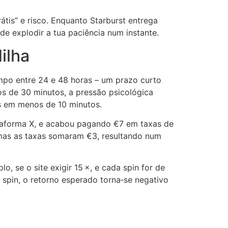
átis” e risco. Enquanto Starburst entrega
de explodir a tua paciência num instante.
ilha
po entre 24 e 48 horas – um prazo curto
os de 30 minutos, a pressão psicológica
os em menos de 10 minutos.
ataforma X, e acabou pagando €7 em taxas de
, mas as taxas somaram €3, resultando num
o, se o site exigir 15 ×, e cada spin for de
spin, o retorno esperado torna‑se negativo