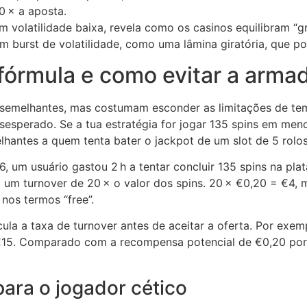
0 × a aposta.
 volatilidade baixa, revela como os casinos equilibram “gr
m burst de volatilidade, como uma lâmina giratória, que po
fórmula e como evitar a armad
semelhantes, mas costumam esconder as limitações de tem
sesperado. Se a tua estratégia for jogar 135 spins em men
elhantes a quem tenta bater o jackpot de um slot de 5 rol
 um usuário gastou 2 h a tentar concluir 135 spins na pl
ia um turnover de 20 × o valor dos spins. 20 × €0,20 = €4
nos termos “free”.
cula a taxa de turnover antes de aceitar a oferta. Por exempl
€15. Comparado com a recompensa potencial de €0,20 por 
para o jogador cético