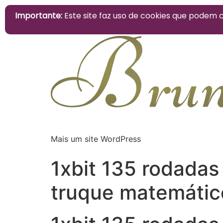
Importante:
Este site faz uso de cookies que podem 
Mais um site WordPress
1xbit 135 rodadas
truque matemátic