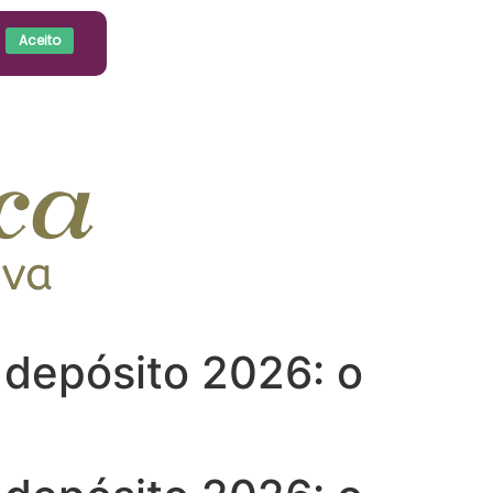
Aceito
 depósito 2026: o