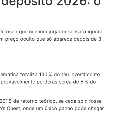
 depósito 2026: o
de risco que nenhum jogador sensato ignora.
um preço oculto que só aparece depois de 3
emática totaliza 130 % do teu investimento
ns, provavelmente perderás cerca de 5 % do
301,5 de retorno teórico, se cada spin fosse
nzo’s Quest, onde um único ganho pode chegar